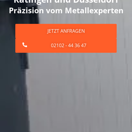
Präzision vom Metallexperten
JETZT ANFRAGEN
02102 - 44 36 47